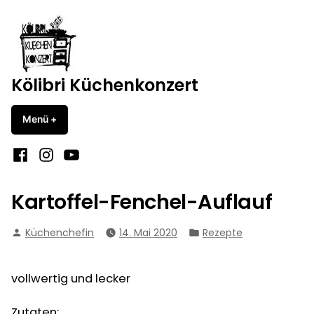
Zum
Inhalt
springen
Kölibri Küchenkonzert
Menü
+
aufgeklappt
zugeklappt
Facebook
Instagram
YouTube
Kartoffel-Fenchel-Auflauf
Verfasst
Veröffentlicht
Küchenchefin
14. Mai 2020
Rezepte
von
in
vollwertig und lecker
Zutaten: