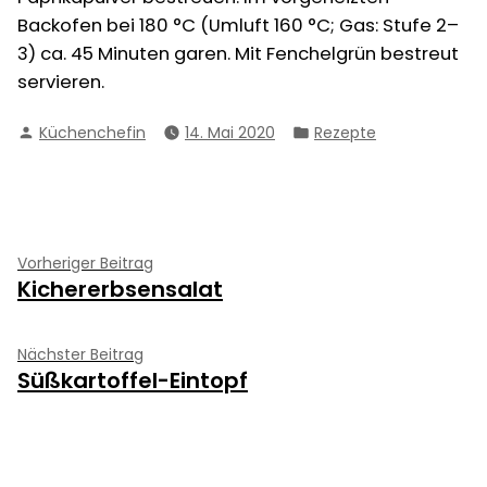
Backofen bei 180 °C (Umluft 160 °C; Gas: Stufe 2–
3) ca. 45 Minuten garen. Mit Fenchelgrün bestreut
servieren.
Verfasst
Veröffentlicht
Küchenchefin
14. Mai 2020
Rezepte
von
in
Beitragsnavigation
Vorheriger
Vorheriger Beitrag
Kichererbsensalat
Beitrag:
Nächster
Nächster Beitrag
Süßkartoffel-Eintopf
Beitrag: