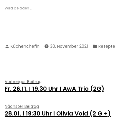
Wird geladen …
Verfasst
Veröffentlicht
Küchenchefin
30. November 2021
Rezepte
von
in
Beitragsnavigation
Vorheriger
Vorheriger Beitrag
Fr. 26.11. I 19.30 Uhr I AwA Trio (2G)
Beitrag:
Nächster
Nächster Beitrag
28.01. I 19:30 Uhr I Olivia Void (2 G +)
Beitrag: