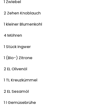
1
Zwiebel
2
Zehen
Knoblauch
1
kleiner Blumenkohl
4 Möhren
1
Stück Ingwer
1
(Bio-) Zitrone
2
EL Olivenöl
1
TL
Kreuzkümmel
2
EL
Sesamöl
1
l
Gemüsebrühe