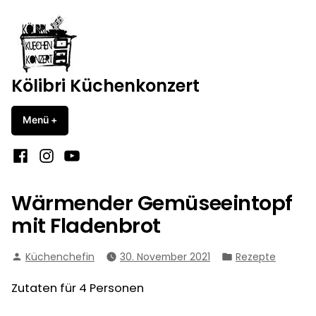
Zum
Inhalt
springen
Kölibri Küchenkonzert
Menü
+
aufgeklappt
zugeklappt
Facebook
Instagram
YouTube
Wärmender Gemüseeintopf
mit Fladenbrot
Verfasst
Veröffentlicht
Küchenchefin
30. November 2021
Rezepte
von
in
Zutaten für 4 Personen