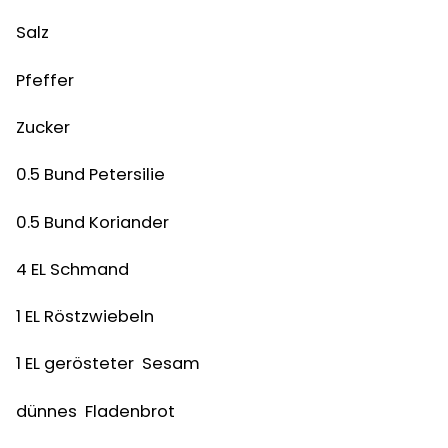
Salz
Pfeffer
Zucker
0.5
Bund Petersilie
0.5
Bund Koriander
4
EL
Schmand
1
EL
Röstzwiebeln
1
EL
gerösteter Sesam
dünnes Fladenbrot