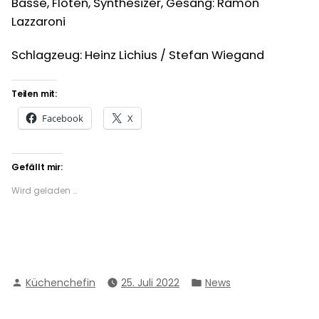
Bässe, Flöten, Synthesizer, Gesang: Ramón
Lazzaroni
Schlagzeug: Heinz Lichius /
Stefan Wiegand
Teilen mit:
Facebook
X
Gefällt mir:
Wird geladen …
Verfasst
Veröffentlicht
Küchenchefin
25. Juli 2022
News
von
in