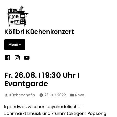
Zum
Inhalt
springen
Kölibri Küchenkonzert
Menü
+
aufgeklappt
zugeklappt
Facebook
Instagram
YouTube
Fr. 26.08. I 19:30 Uhr I
Evantgarde
Verfasst
Veröffentlicht
Küchenchefin
25. Juli 2022
News
von
in
Irgendwo zwischen psychedelischer
Jahrmarktsmusik und krummtaktigem Popsong