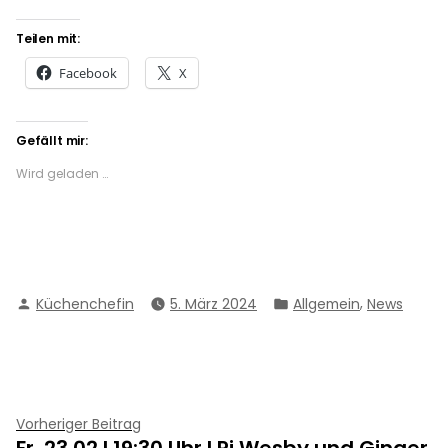
Teilen mit:
Facebook
X
Gefällt mir:
Wird geladen …
Verfasst
Veröffentlicht
,
Küchenchefin
5. März 2024
Allgemein
News
von
in
Beitragsnavigation
Vorheriger
Vorheriger Beitrag
Fr. 23.02.I 19:30 Uhr I Ri Wesby und Ginger