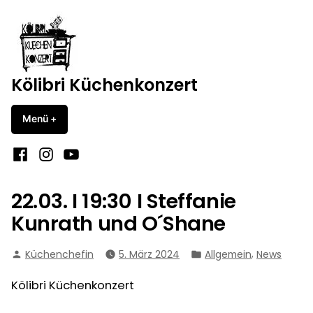
Zum
Inhalt
springen
Kölibri Küchenkonzert
Menü
+
aufgeklappt
zugeklappt
Facebook
Instagram
YouTube
22.03. I 19:30 I Steffanie
Kunrath und O´Shane
Verfasst
Veröffentlicht
,
Küchenchefin
5. März 2024
Allgemein
News
von
in
Kölibri Küchenkonzert