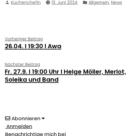
Verfasst
Veröffentlicht
,
Küchenchefin
13. Juni 2024
Allgemein
News
von
in
Beitragsnavigation
Vorheriger
Vorheriger Beitrag
26.04. I 19:30 I Awa
Beitrag:
Nächster
Nächster Beitrag
Fr. 27.9. I 19:00 Uhr I Helge Möller, Merlot,
Beitrag:
Soleika und Band
Abonnieren
Anmelden
Benachrichtige mich bei