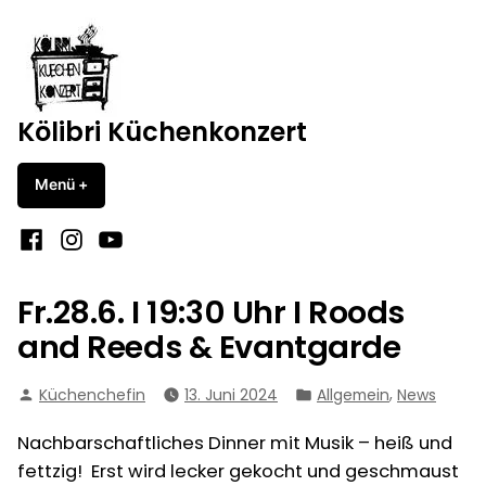
Zum
Inhalt
springen
Kölibri Küchenkonzert
Menü
+
aufgeklappt
zugeklappt
Facebook
Instagram
YouTube
Fr.28.6. I 19:30 Uhr I Roods
and Reeds & Evantgarde
Verfasst
Veröffentlicht
,
Küchenchefin
13. Juni 2024
Allgemein
News
von
in
Nachbarschaftliches Dinner mit Musik – heiß und
fettzig! Erst wird lecker gekocht und geschmaust