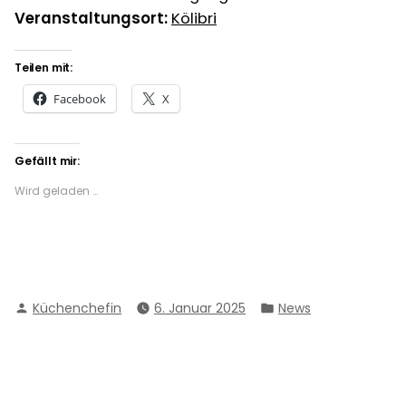
Veranstaltungsort:
Kölibri
Teilen mit:
Facebook
X
Gefällt mir:
Wird geladen …
Verfasst
Veröffentlicht
Küchenchefin
6. Januar 2025
News
von
in