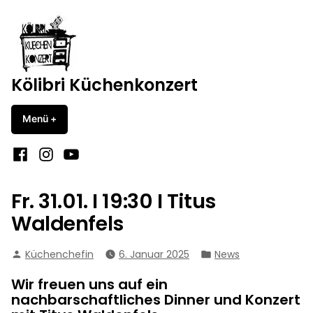
Zum
Inhalt
springen
Kölibri Küchenkonzert
Menü
+
aufgeklappt
zugeklappt
Facebook
Instagram
YouTube
Fr. 31.01. I 19:30 I Titus
Waldenfels
Verfasst
Veröffentlicht
Küchenchefin
6. Januar 2025
News
von
in
Wir freuen uns auf ein
nachbarschaftliches Dinner und Konzert