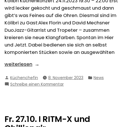
Kölibri Küchenkonzert 24.11.2023 19:30 – 22:00 Erst
wird lecker gekocht und geschmaust und dann
gibt’s was Feines auf die Ohren. Diesmal sind im
Kölibri zu Gast:Alex Florin und David Mechsner
DuoJazz-Gitarrist und Tropeter – zusammen
kreieren sie neue Klangfarben. Spontan im Hier
und Jetzt. Dabei bedienen sie sich an selbst
komponierten Stücken sowie an ausgewählten
„24.11.
weiterlesen
I
Verfasst
Veröffentlicht
Küchenchefin
8. November 2023
News
19:30
von
in
zu
Schreibe einen Kommentar
Uhr
24.11.
I
I
Alex
19:30
Florin+David
Uhr
I
Mechsner
Fr. 27.10. I RITM-X und
Alex
Dou