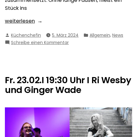
zusammensetzt. Ohne lange Pausen, fließt ein
Stück ins
„22.03.
weiterlesen
I
Verfasst
Veröffentlicht
,
Küchenchefin
5. März 2024
Allgemein
News
19:30
von
in
zu
Schreibe einen Kommentar
I
22.03.
Steffanie
I
Kunrath
19:30
und
I
Steffanie
O
Fr. 23.02.I 19:30 Uhr I Ri Wesby
Kunrath
´Shane“
und Ginger Wade
und
O
´Shane