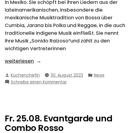
in Mexiko. Sie schöpft bei ihren Liedern aus der
lateinamerikanischen, insbesondere die
mexikanische Musiktradition von Bossa über
Cumbia, Jarana bis Polka und Reggae, in die auch
traditionelle indigene Musik einfließt. Sie nennt
ihre Musik „Sonido Raizoso“und zählt zu den
wichtigen Vertreterinnen
„Fr.29.09.
weiterlesen
I
Verfasst
Veröffentlicht
Küchenchefin
30. August 2023
News
Maria
von
in
zu
Schreibe einen Kommentar
Guadalupe
Fr.29.09.
Graillet
I
Moctezuma
Maria
und
Guadalupe
Graillet
Skupa“
Fr. 25.08. Evantgarde und
Moctezuma
Combo Rosso
und