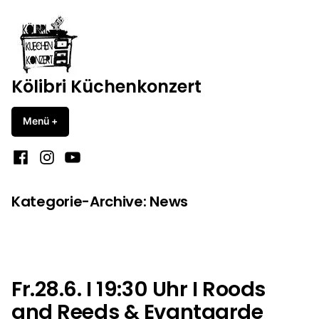
Zum
Inhalt
springen
Kölibri Küchenkonzert
Menü
+
aufgeklappt
zugeklappt
Facebook
Instagram
YouTube
Kategorie-Archive:
News
Fr.28.6. I 19:30 Uhr I Roods
and Reeds & Evantgarde