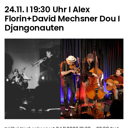
Uhr
´s
24.11. I 19:30 Uhr I Alex
I
Chocolate“
Florin+David Mechsner Dou I
Braun
´s
Djangonauten
Chocolate