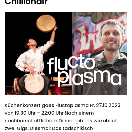
Chillionair
Florin+David
I
Mechsner
Djangonauten“
Dou
I
Djangonauten
Küchenkonzert goes Fluctoplasma Fr. 27.10.2023
von 19:30 Uhr – 22:00 Uhr Nach einem
nachbarschaftlichem Dinner gibt es wie üblich
zwei Gigs. Diesmal: Das tadschikisch-