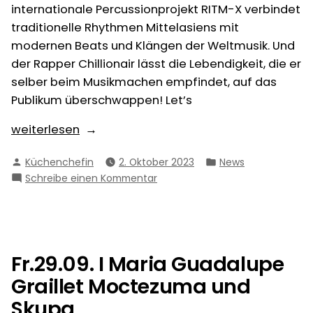
internationale Percussionprojekt RITM-X verbindet
traditionelle Rhythmen Mittelasiens mit
modernen Beats und Klängen der Weltmusik. Und
der Rapper Chillionair lässt die Lebendigkeit, die er
selber beim Musikmachen empfindet, auf das
Publikum überschwappen! Let’s
„Fr.
weiterlesen
27.10.
Verfasst
Veröffentlicht
Küchenchefin
2. Oktober 2023
News
I
von
in
zu
Schreibe einen Kommentar
RITM-
Fr.
X
27.10.
und
I
Chillionair“
RITM-
X
Fr.29.09. I Maria Guadalupe
und
Graillet Moctezuma und
Chillionair
Skupa