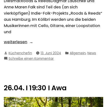
Diesmal:Roods & ReedsDagmar Lauschke und
Anne Maren Falk sind Teil des (an sich
vierköpfigen) Indie-Folk-Projekts „Roods & Reeds“
aus Hamburg. Im Kölibri werden uns die beiden
Musikerinnen mit Cello, Gitarre, einer Loopstation
und
„Fr.28.6.
weiterlesen
I
Verfasst
Veröffentlicht
,
Küchenchefin
13. Juni 2024
Allgemein
News
19:30
von
in
zu
Schreibe einen Kommentar
Uhr
Fr.28.6.
I
I
Roods
19:30
and
Uhr
I
Reeds
26.04. I 19:30 I Awa
Roods
&
and
Evantgarde“
Reeds
&