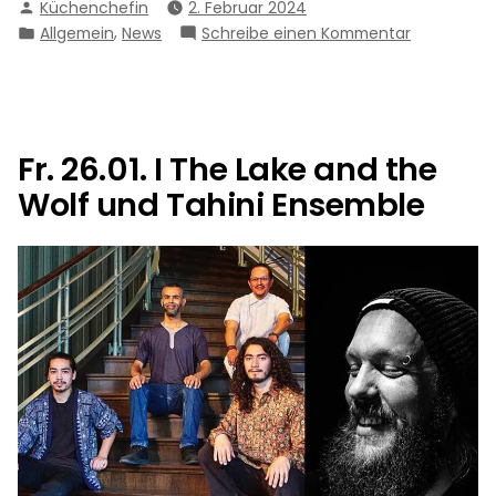
Verfasst
Küchenchefin
2. Februar 2024
19:30
von
Veröffentlicht
,
zu
Allgemein
News
Schreibe einen Kommentar
Uhr
in
Fr.
I
23.02.I
Ri
19:30
Wesby
Uhr
I
und
Fr. 26.01. I The Lake and the
Ri
Ginger
Wolf und Tahini Ensemble
Wesby
Wade“
und
Ginger
Wade