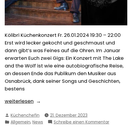
Kölibri Küchenkonzert Fr. 26.01.2024 19:30 – 22:00
Erst wird lecker gekocht und geschmaust und
dann gibt’s was Feines auf die Ohren. Im Januar
erwarten Euch zwei Gigs: Ein Konzert mit The Lake
and the Wolf ist wie eine autobiografische Reise,
an dessen Ende das Publikum den Musiker aus
Osnabrück, dank seiner Songs und Geschichten,
bestens
„Fr.
weiterlesen
26.01.
Verfasst
Küchenchefin
21. Dezember 2023
I
von
Veröffentlicht
,
zu
Allgemein
News
Schreibe einen Kommentar
The
in
Fr.
Lake