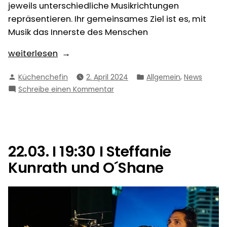
jeweils unterschiedliche Musikrichtungen
repräsentieren. Ihr gemeinsames Ziel ist es, mit
Musik das Innerste des Menschen
„26.04.
weiterlesen
I
Verfasst
Veröffentlicht
,
Küchenchefin
2. April 2024
Allgemein
News
19:30
von
in
zu
Schreibe einen Kommentar
I
26.04.
Awa“
I
19:30
I
Awa
22.03. I 19:30 I Steffanie
Kunrath und O´Shane