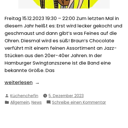
Freitag 15.12.2023 19:30 – 22:00 Zum letzten Mal in
diesem Jahr heißt es: Erst wird lecker gekocht und
geschmaust und dann gibt’s was Feines auf die
Ohren. Diesmal wird es süß! Braun‘s Chocolate
verführt mit einem feinen Assortiment an Jazz-
Stücken aus den 20er-40er Jahren. In der
Hamburger Swingtanzszene ist die Band eine
bekannte Größe. Das
„Fr.
weiterlesen
15.12.
Verfasst
Küchenchefin
5. Dezember 2023
I
von
Veröffentlicht
,
zu
Allgemein
News
Schreibe einen Kommentar
19:30
in
Fr.
Uhr
15.12.
I
I
Braun
19:30