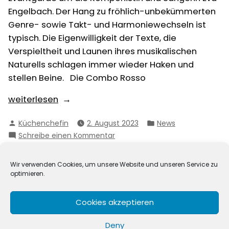
Engelbach. Der Hang zu fröhlich-unbekümmerten
Genre- sowie Takt- und Harmoniewechseln ist
typisch. Die Eigenwilligkeit der Texte, die
Verspieltheit und Launen ihres musikalischen
Naturells schlagen immer wieder Haken und
stellen Beine. Die Combo Rosso
„Fr.
weiterlesen
25.08.
Verfasst
Veröffentlicht
Küchenchefin
2. August 2023
News
Evantgarde
von
in
zu
Schreibe einen Kommentar
und
Fr.
Combo
25.08.
Rosso“
Wir verwenden Cookies, um unsere Website und unseren Service zu
Evantgarde
optimieren.
und
Combo
Seitennummerierung
Neuere Beiträge
1
2
3
4
5
Cookies akzeptieren
Rosso
der
6
Ältere Beiträge
Deny