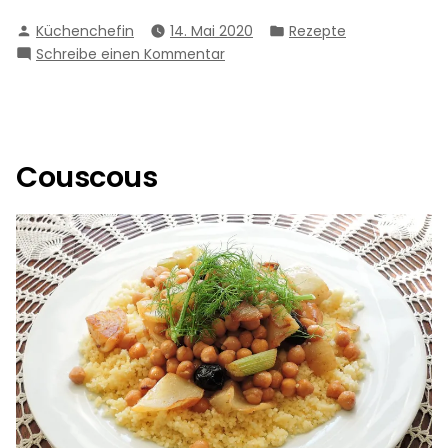
Verfasst
Veröffentlicht
Küchenchefin
14. Mai 2020
Rezepte
von
in
zu
Schreibe einen Kommentar
Indisches
Dal
Couscous