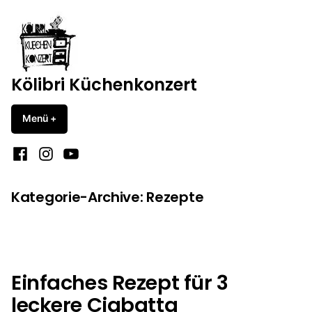
Zum
Inhalt
springen
Kölibri Küchenkonzert
Menü
+
aufgeklappt
zugeklappt
Facebook
Instagram
YouTube
Kategorie-Archive:
Rezepte
Einfaches Rezept für 3
leckere Ciabatta