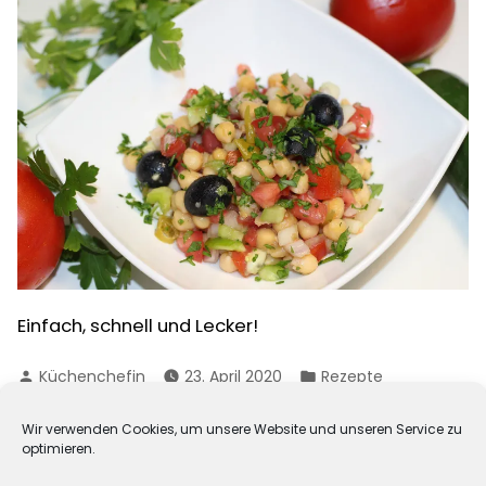
Einfach, schnell und Lecker!
Verfasst
Veröffentlicht
Küchenchefin
23. April 2020
Rezepte
von
in
zu
Schreibe einen Kommentar
Kichererbsensalat
Wir verwenden Cookies, um unsere Website und unseren Service zu
optimieren.