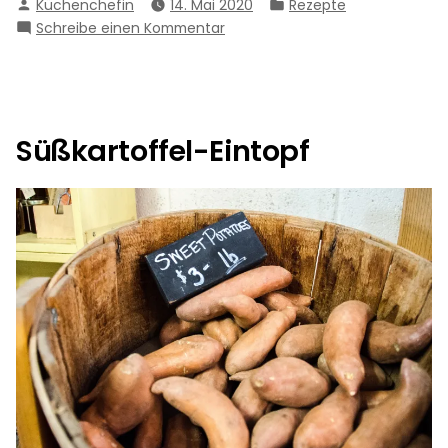
Verfasst
Veröffentlicht
Küchenchefin
14. Mai 2020
Rezepte
von
in
zu
Schreibe einen Kommentar
Spaghetti
mit
Schafskäsesauce
Süßkartoffel-Eintopf