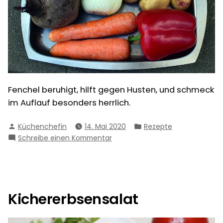
Fenchel beruhigt, hilft gegen Husten, und schmeck
im Auflauf besonders herrlich.
Verfasst
Veröffentlicht
Küchenchefin
14. Mai 2020
Rezepte
von
in
zu
Schreibe einen Kommentar
Kartoffel-
Fenchel-
Auflauf
Kichererbsensalat