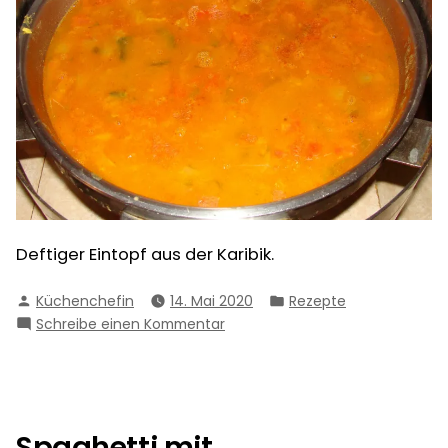
Deftiger Eintopf aus der Karibik.
Verfasst
Veröffentlicht
Küchenchefin
14. Mai 2020
Rezepte
von
in
zu
Schreibe einen Kommentar
Kreolischer
Eintopf
Spaghetti mit