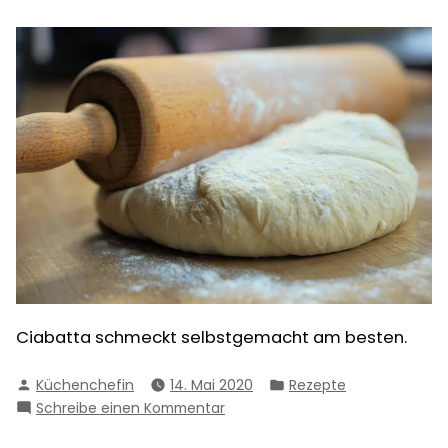
Ciabatta schmeckt selbstgemacht am besten.
Verfasst
Veröffentlicht
Küchenchefin
14. Mai 2020
Rezepte
von
in
zu
Schreibe einen Kommentar
Einfaches