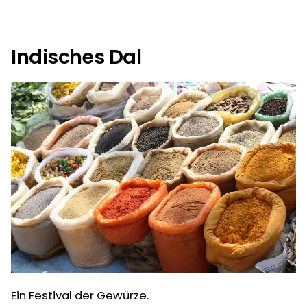
Rezept
für
3
leckere
Indisches Dal
Ciabatta
Ein Festival der Gewürze.