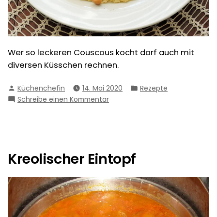
Wer so leckeren Couscous kocht darf auch mit
diversen Küsschen rechnen.
Verfasst
Veröffentlicht
Küchenchefin
14. Mai 2020
Rezepte
von
in
zu
Schreibe einen Kommentar
Couscous
Kreolischer Eintopf