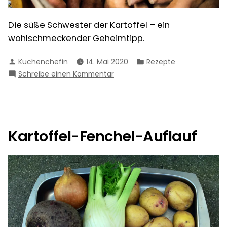
Die süße Schwester der Kartoffel – ein
wohlschmeckender Geheimtipp.
Verfasst
Veröffentlicht
Küchenchefin
14. Mai 2020
Rezepte
von
in
zu
Schreibe einen Kommentar
Süßkartoffel-
Eintopf
Kartoffel-Fenchel-Auflauf